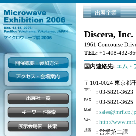
Discera, Inc.
1961 Concourse Drive
TEL:
+1-408-432-86
国内連絡先:
エム・
〒101-0024 東
TEL
: 03-5821-3623
FAX
: 03-5821-3625
Mail
:
sales@mrf.co.j
Web
:
http://www.mrf.
担当
: 営業第二課