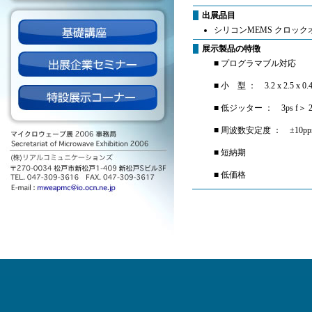
出展品目
シリコンMEMS クロッ
展示製品の特徴
■ プログラマブル対応
■ 小 型 ： 3.2 x 2.5 x 0.4
■ 低ジッター ： 3ps f＞ 2
■ 周波数安定度 ： ±10pp
■ 短納期
■ 低価格