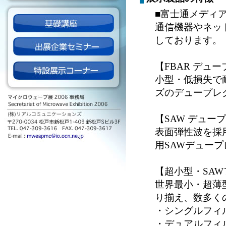
■富士通メディ
通信機器やネッ
しております。
【FBAR デュー
小型・低損失で耐
ズのデュープレ
【SAW デュープレ
表面弾性波を採用
用SAWデュー
【超小型・SA
世界最小・超薄
り揃え、数多く
・シングルフィルタ
・デュアルフィルタ