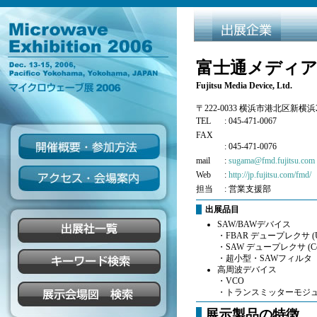
富士通メディア
Fujitsu Media Device, Ltd.
〒222-0033 横浜市港北区新横浜
TEL
: 045-471-0067
FAX
: 045-471-0076
mail
:
sugama@fmd.fujitsu.com
Web
:
http://jp.fujitsu.com/fmd/
担当
: 営業支援部
出展品目
SAW/BAWデバイス
・FBAR デュープレクサ (
・SAW デュープレクサ (Ce
・超小型・SAWフィルタ
高周波デバイス
・VCO
・トランスミッターモジ
展示製品の特徴