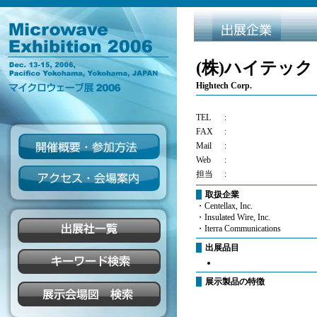
(株)ハイテック
Hightech Corp.
TEL
:
FAX
:
Mail
:
Web
:
担当
:
取扱企業
・
Centellax, Inc.
・
Insulated Wire, Inc.
・
Iterra Communications
出展品目
展示製品の特徴