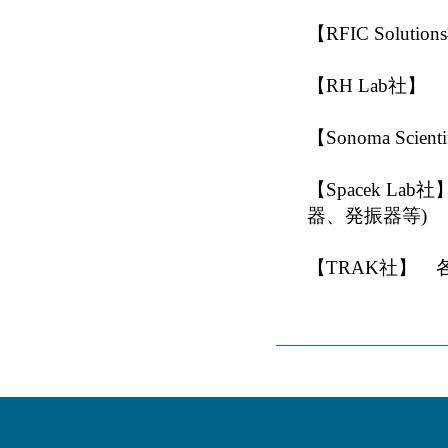
【RFIC Solu
【RH Lab社
【Sonoma Sc
【Spacek L
器、発振器等)
【TRAK社】 