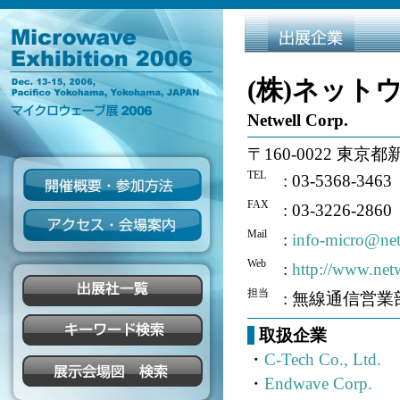
(株)ネット
Netwell Corp.
〒160-0022 東京都
TEL
: 03-5368-3463
FAX
: 03-3226-2860
Mail
:
info-micro@net
Web
:
http://www.netw
担当
: 無線通信営業
取扱企業
・
C-Tech Co., Ltd.
・
Endwave Corp.