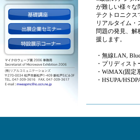
が難しい様々な
テクトロニクス
リアルタイム・
問題の発見、解
援します。
・無線LAN, Bl
・プリディスト
・WiMAX(固
・HSUPA/HS