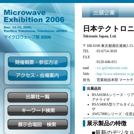
日本テクトロニ
Tektronix Japan, Ltd.
〒108-6106 東京都港区港南2-15-
TEL
: 03-6714-3010
FAX
: 0120-046-011
mail
:
ccc.jp@tektronix.com
Web
:
http://www.tektronix.co.jp
担当
: 営業統括本部 マーケ
出展品目
RSA6100Aシリーズ・
アナライザ
RSA3408A型リアルタ
ザ
AWG7000シリーズ・任
展示製品の特徴
■最新のデジタ