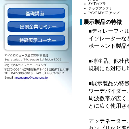
SMTカプラ
チップアンテナ
InGaP MMIC アンプ
展示製品の特徴
■ディレーフィ
イソレーターなど
ポーネント製品
■特注品、他社
規制にも対応し
■展示製品の特
ワーデバイダー、ア
周波数帯が広く
どに広く使用さ
アッテネーター
センブリなど準