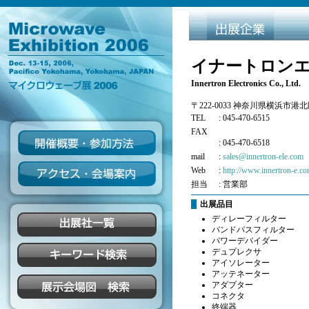
イナートロンエ
Innertron Electronics Co., Ltd.
〒222-0033 神奈川県横浜市港北
TEL
: 045-470-6515
FAX
: 045-470-6518
mail
:
sales@innertron-ele.com
Web
:
http://www.innertron-e.c
担当
: 営業部
出展品目
ディレーフィルター
バンドパスフィルター
パワーデバイダー
デュプレクサ
アイソレーター
アッテネーター
アダプター
コネクタ
終端器