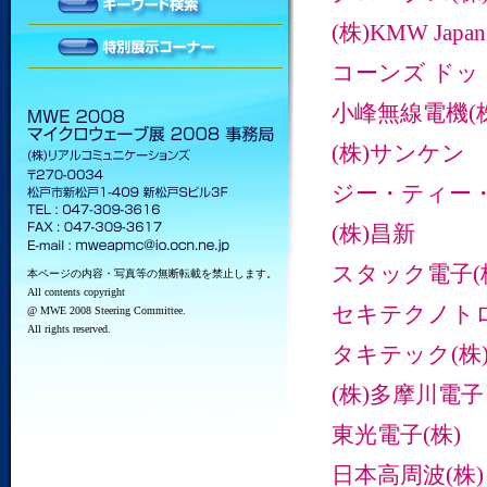
(株)KMW Japan
コーンズ ドッ
小峰無線電機(
(株)サンケン
ジー・ティー・
(株)昌新
スタック電子(
本ページの内容・写真等の無断転載を禁止します。
All contents copyright
セキテクノトロ
@ MWE 2008 Steering Committee.
All rights reserved.
タキテック(株
(株)多摩川電子
東光電子(株)
日本高周波(株)