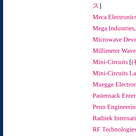
ス
]
Meca Electronic
Mega Industries
Microwave Devel
Millimeter Wave 
Mini-Circuits
[
Mini-Circuits La
Muegge Electr
Pasternack Enter
Penn Engineeri
Raditek Internati
RF Technologie