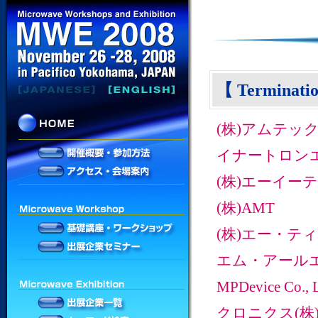
【 Terminat
(株)アムテッ
イナートロンエ
(株)エーイー
(株)AMT
(株)エー・テ
エム・アールエ
MPDevice Co., L
クロニクス(株