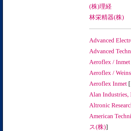
(株)理経
林栄精器(株)
Advanced Electr
Advanced Technic
Aeroflex / Inme
Aeroflex / Wein
Aeroflex Inmet
[
Alan Industries,
Altronic Researc
American Techni
ス(株)
]