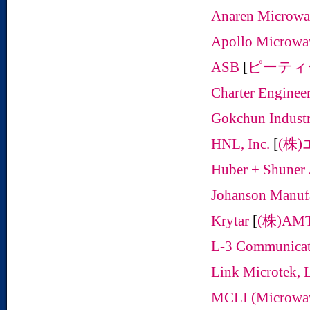
Anaren Microwa
Apollo Microwav
ASB
[
ピーティ
Charter Engineer
Gokchun Industr
HNL, Inc.
[
(株
Huber + Shune
Johanson Manuf
Krytar
[
(株)AM
L-3 Communicat
Link Microtek, 
MCLI (Microwave