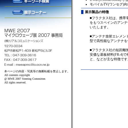
モバイルTV(ワンセグ)
展示製品の特徴
■フラクタス社は、携帯
をもつスペインのアンテ
いたします。
■アンテナ放射エレメン
型で高性能なアンテナを
■フラクタス社の短距離
安価な基板材料(FR-
と、などが主な特徴です
本ページの内容・写真等の無断転載を禁止します。
All contents copyright
@ MWE 2007 Steering Committee.
All rights reserved.