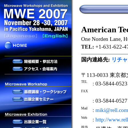
American Tec
One Norden Lane, Hu
TEL:
+1-631-622-4
国内連絡先:
リチャ
〒113-0033 東
TEL
: 03-5844-0523
FAX
: 03-5844-0527
Mail
:
miki@rell.co
Web
:
http://www.rell
担当