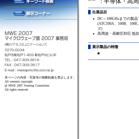
: 半導体・高
出展品目
DC～100GHzまでの
(ATC100A、100B、100
ズ)
高周波・高耐圧対応 抵
展示製品の特徴
■
本ページの内容・写真等の無断転載を禁止します。
All contents copyright
@ MWE 2007 Steering Committee.
All rights reserved.