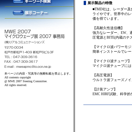
展示製品の特徴
■TMD社は、レーダー
ライやです。世界中のレ
価を得ています。
【高耐久性送信機】
強力なレーダー、EW、
圧電源とBITE(内蔵の
【マイクロ波パワーモジ
簡単インストールでレー
【マイクロ波チューブ】
マイクロ波チューブには
本ページの内容・写真等の無断転載を禁止します。
【高圧電源】
All contents copyright
ウルトラ波フェーズノイ
@ MWE 2007 Steering Committee.
All rights reserved.
【計装アンプ】
EMC HIRF試験、科