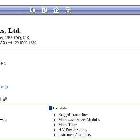
s, Ltd.
sex, UB3 1DQ, U.K.
X:
+44-20-8569-1839
6-1
co.jp
第2課
Exhibits
Rugged Transmitter
ール
Microwave Power Modules
Micro Tubes
H V Power Supply
Instrument Amplifiers