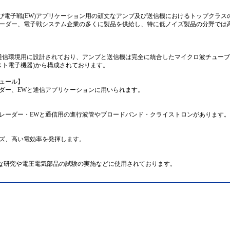
及び電子戦(EW)アプリケーション用の頑丈なアンプ及び送信機におけるトップクラス
ーダー、電子戦システム企業の多くに製品を供給し、特に低ノイズ製品の分野では
通信環境用に設計されており、アンプと送信機は完全に統合したマイクロ波チュー
テスト電子機器)から構成されております。
ュール】
ダー、EWと通信アプリケーションに用いられます。
レーダー・EWと通信用の進行波管やブロードバンド・クライストロンがあります。
ズ、高い電効率を発揮します。
学的な研究や電圧電気部品の試験の実施などに使用されております。