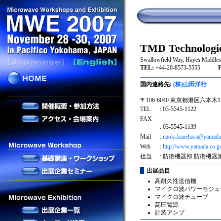
TMD Technologie
Swallowfield Way, Hayes Middle
TEL:
+44-20-8573-5555
FA
国内連絡先:
(株)山田洋行
〒106-6040 東京都港区六本木1-
TEL
: 03-5545-1122
FAX
: 03-5545-1139
Mail
:
naoki.kanehara@yamada.
Web
:
http://www.yamada.co.jp
担当
: 防衛機器部 防衛機器
出展品目
高耐久性送信機
マイクロ波パワーモジュ
マイクロ波チューブ
高圧電源
計装アンプ