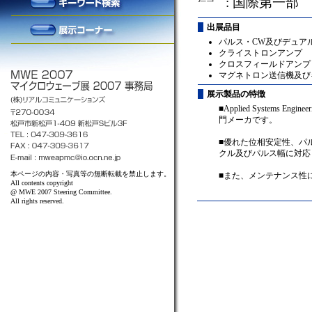
: 国際第一部
出展品目
パルス・CW及びデュアル
クライストロンアンプ
クロスフィールドアンプ
マグネトロン送信機及び
展示製品の特徴
■Applied System
門メーカです。
■優れた位相安定性、パ
クル及びパルス幅に対応
本ページの内容・写真等の無断転載を禁止します。
■また、メンテナンス性
All contents copyright
@ MWE 2007 Steering Committee.
All rights reserved.