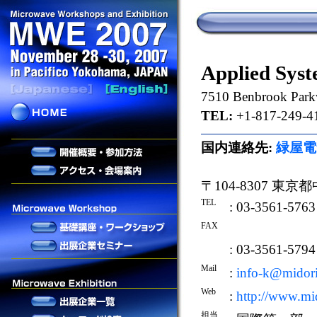
Applied Syst
7510 Benbrook Park
TEL:
+1-817-249-4
国内連絡先:
緑屋電
〒104-8307 東京
TEL
: 03-3561-5763
FAX
: 03-3561-5794
Mail
:
info-k@midori
Web
:
http://www.mid
担当