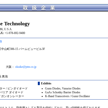
e Technology
86, U.S.A.
:
+1-978-692-9400
)
区中山町306-15 パームビュービル3F
大阪：
okuike@ptm-co.jp
阪:奥池
Exhibits
ー / ピンダイオード
Gunn Diodes, Varactor Diodes
バリア ダイオード
GaAs Schottky Barrier Diodes
/ ガンオシレーター
K-Band Transceivers / Gunn Oscillator
てはもとより、防衛用としても製品を供給しており、高い信頼性を得ております。