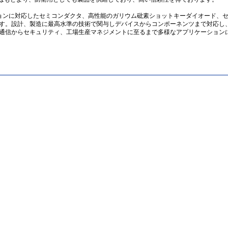
ョンに対応したセミコンダクタ、高性能のガリウム砒素ショットキーダイオード、
す。設計、製造に最高水準の技術で関与しデバイスからコンポーネンツまで対応し
通信からセキュリティ、工場生産マネジメントに至るまで多様なアプリケーション