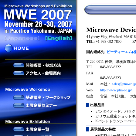
Microwave Devic
4 Lyberty Way, Westford, MA 018
TEL:
+1-978-692-7800
FAX
国内連絡先:
ピーティーエム(株
〒226-0011 神奈川県横浜市緑
TEL
: 045-938-6322
FAX
: 045-938-6323
Mail
: 本社：
sales@ptm-co.jp
Web
:
http://www.ptm-co.jp/
担当
: 営業 本社:樋口 大
出展品目
ガンダイオード、バラクタ
ガリウム砒素ショットキ
Kバンドトランシーバー 
展示製品の特徴
■MDT社は一般用とし