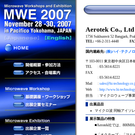
Aerotek Co., Ltd
1756 Sukhumvit 52 Bangjark, Pra
TEL:
+66-2-311-4448
FAX
国内連絡先:
(株)ハイ･テクノ
〒103-0011 東京都中央区日本
TEL
: 03-5614-8221
FAX
: 03-5614-8222
Mail
:
sales@hi-technology.co.
Web
:
http://www.hi-technology
担当
: マイクロウェーブ事
出展品目
マイクロ波 同軸アイソレ
展示製品の特徴
■Aerotek社では、8
■「オクターブ」「マル