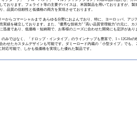
しております。フェライト等の主要デバイスは、米国製品を用いておりますが、製
り、品質の信頼性と低価格の両方を実現させております。
リーからコマーシャルまで あらゆる分野におよんでおり、特に、ヨーロッパ、アジ
売実績を確立しております。また、"優秀な技術力" "高い品質管理能力"の元に、カ
に迅速であり、低価格・短納期で、お客様のニーズに合わせた開発にも定評があり
」のみではなく、「ドロップ・インタイプ」のラインナップも豊富で、1～12GHzの
合わせたカスタムデザインも可能です。ダミーロード内蔵の「小型タイプ」でも、 2
パワーに対応可能で、しかも低価格を実現した優れた製品です。