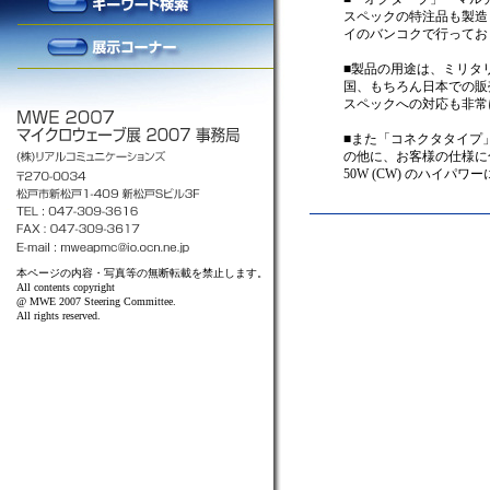
スペックの特注品も製造
イのバンコクで行ってお
■製品の用途は、ミリタ
国、もちろん日本での販
スペックへの対応も非常
■また「コネクタタイプ
の他に、お客様の仕様に
50W (CW) のハイ
本ページの内容・写真等の無断転載を禁止します。
All contents copyright
@ MWE 2007 Steering Committee.
All rights reserved.