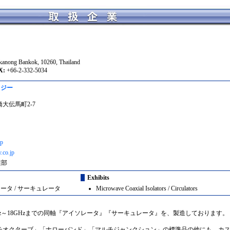
kanong Bankok, 10260, Thailand
:
+66-2-332-5034
ロジー
橋大伝馬町2-7
jp
.co.jp
業部
Exhibits
ータ / サーキュレータ
Microwave Coaxial Isolators / Circulators
00MHz～18GHzまでの同軸『アイソレータ』『サーキュレータ』を、製造しております。
チオクターブ」「ナローバンド」「マルチジャンクション」の標準品の他にも、カ