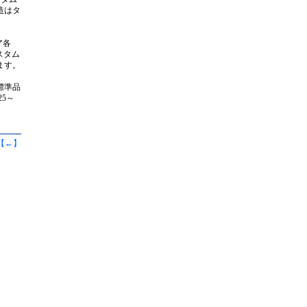
造はタ
ア各
スタム
ます。
標準品
5～
【
←
】