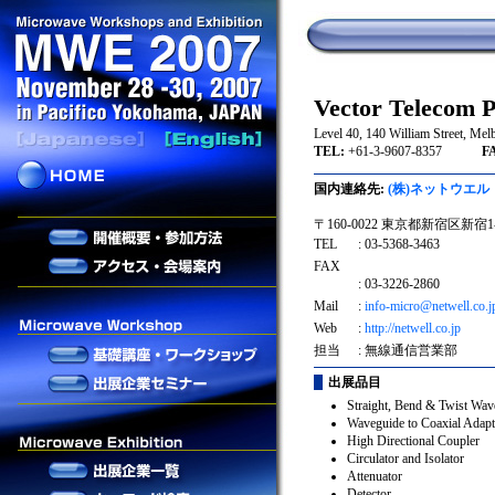
Vector Telecom P
Level 40, 140 William Street, 
TEL:
+61-3-9607-8357
FAX
国内連絡先:
(株)ネットウエル
〒160-0022 東京都新宿区新宿1-
TEL
: 03-5368-3463
FAX
: 03-3226-2860
Mail
:
info-micro@netwell.co.j
Web
:
http://netwell.co.jp
担当
: 無線通信営業部
出展品目
Straight, Bend & Twist Wav
Waveguide to Coaxial Adapt
High Directional Coupler
Circulator and Isolator
Attenuator
Detector