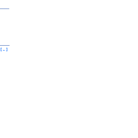
【
←
】