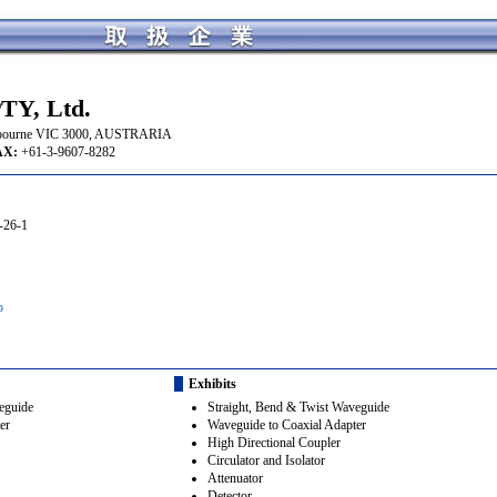
TY, Ltd.
Melbourne VIC 3000, AUSTRARIA
:
+61-3-9607-8282
26-1
p
Exhibits
eguide
Straight, Bend & Twist Waveguide
er
Waveguide to Coaxial Adapter
High Directional Coupler
Circulator and Isolator
Attenuator
Detector