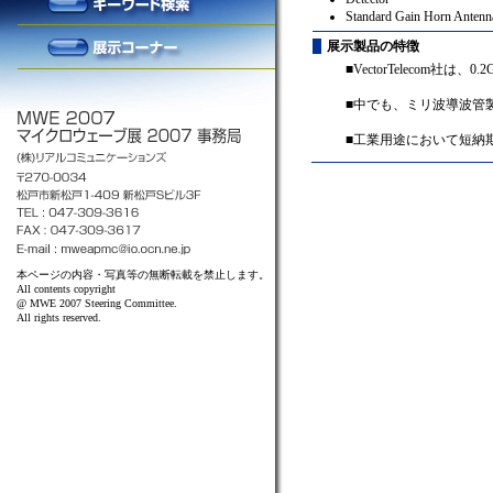
Standard Gain Horn Antenn
展示製品の特徴
■VectorTelecom社
■中でも、ミリ波導波管
■工業用途において短納
本ページの内容・写真等の無断転載を禁止します。
All contents copyright
@ MWE 2007 Steering Committee.
All rights reserved.