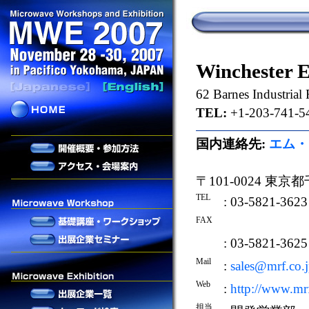
Winchester E
62 Barnes Industrial
TEL:
+1-203-741-5
国内連絡先:
エム・
〒101-0024 東
TEL
: 03-5821-3623
FAX
: 03-5821-3625
Mail
:
sales@mrf.co.
Web
:
http://www.mrf
担当