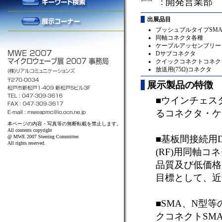
: 開発営業部
出展品目
プッシュプルタイプSM
同軸コネクタ各種
ケーブルアッセンブリー
Dサブコネクタ
クイックコネクトコネク
放送用(75Ω)コネクタ
展示製品の特徴
■ウインチェス
るコネクタ・ケ
本ページの内容・写真等の無断転載を禁止します。
All contents copyright
@ MWE 2007 Steering Committee.
■基板間接続用
All rights reserved.
(RF)用同軸
品質及び低価格
目標として、近
■SMA、N型
クコネクトSM