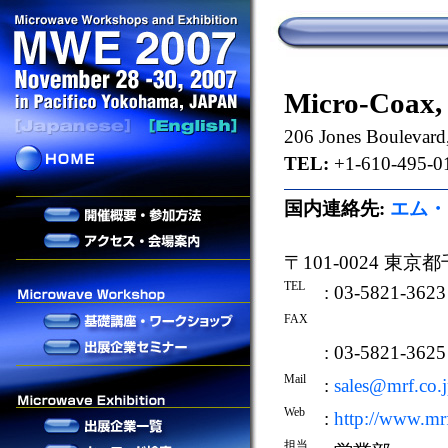
Micro-Coax, 
206 Jones Boulevard
TEL:
+1-610-495-0
国内連絡先:
エム・
〒101-0024 東
TEL
: 03-5821-3623
FAX
: 03-5821-3625
Mail
:
sales@mrf.co.
Web
:
http://www.mrf
担当