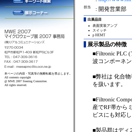
担当
: 開発営業部
出展品目
表面実装アンプ
スイッチ
p HEMT
展示製品の特徴
■Filtroni
波コンポーネン
本ページの内容・写真等の無断転載を禁止します。
■弊社は 化合物半導体部
All contents copyright
@ MWE 2007 Steering Committee.
を扱います。
All rights reserved.
■Filtronic C
産でRF帯から
ビスにも対応し
■製品群はディス