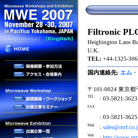
Filtronic PL
Heighington Lane Bu
U.K.
TEL:
+44-1325-306
国内連絡先:
エム・
〒101-0024 東
TEL
: 03-5821-3623
FAX
: 03-5821-3625
Mail
:
sales@mrf.co.
Web
:
http://www.mrf