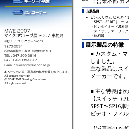
: 営業本部 
出展品目
ピン/ガリウム ヒ素ダイオ
・SPST～SP16Tまでの
・ピンダイオード減衰器
・スイッチ、マトリック
・位相器
展示製品の特徴
■ カスタム・
しました。
主な製品はスイ
本ページの内容・写真等の無断転載を禁止します。
メーカーです。
All contents copyright
@ MWE 2007 Steering Committee.
All rights reserved.
■ 主な特長は
【スイッチ（PI
SPST〜SP1
ビデオ・フィルタ
【減衰器(PINダ