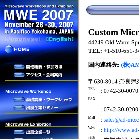
Custom Micr
44249 Old Warm Spr
TEL:
+1-510-651-3
国内連絡先:
(株)A
〒630-8014 奈良
TEL
: 0742-30-0070
FAX
: 0742-30-0200
Mail
:
sales@ad-mte
Web
:
http://www.ad
担当