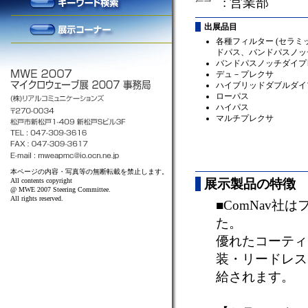
: 営業部
出展品目
各種フィルター (セラミ
ドパス、バンドパスノッ
バンドパスノッチダイプ
デュ－プレクサ
ハイブリッドダブルダイ
ローパス
ハイパス
マルチプレクサ
本ページの内容・写真等の無断転載を禁止します。
All contents copyright
展示製品の特徴
@ MWE 2007 Steering Committee.
All rights reserved.
■ComNav社
た。
優れたコーティ
装・リードレス
給されます。