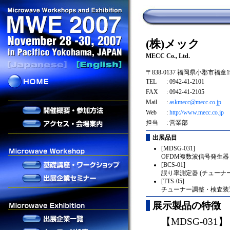
(株)メック
MECC Co., Ltd.
〒838-0137 福岡県小郡市福童19
TEL
: 0942-41-2101
FAX
: 0942-41-2105
Mail
:
askmecc@mecc.co.jp
Web
:
http://www.mecc.co.jp
担当
: 営業部
出展品目
[MDSG-031]
OFDM複数波信号発生器
[BCS-01]
誤り率測定器 (チューナ
[TTS-05]
チューナー調整・検査装
展示製品の特徴
【MDSG-031】