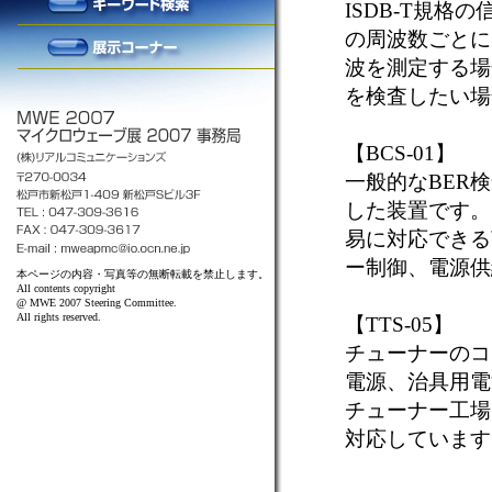
ISDB-T規
の周波数ごとに、レ
波を測定する場
を検査したい場
【BCS-01】
一般的なBER
した装置です。
易に対応できる
ー制御、電源供
本ページの内容・写真等の無断転載を禁止します。
All contents copyright
@ MWE 2007 Steering Committee.
All rights reserved.
【TTS-05】
チューナーのコ
電源、治具用電
チューナー工場
対応しています