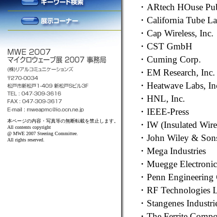
・
ARtech HOuse Pub
・
California Tube La
・
Cap Wireless, Inc.
・
CST GmbH
・
Cuming Corp.
・
EM Research, Inc.
・
Heatwave Labs, In
・
HNL, Inc.
・
IEEE-Press
本ページの内容・写真等の無断転載を禁止します。
・
IW (Insulated Wire,
All contents copyright
@ MWE 2007 Steering Committee.
・
John Wiley & Sons
All rights reserved.
・
Mega Industries
・
Muegge Electron
・
Penn Engineering
・
RF Technologies 
・
Stangenes Industrie
・
The Ferrite Compo