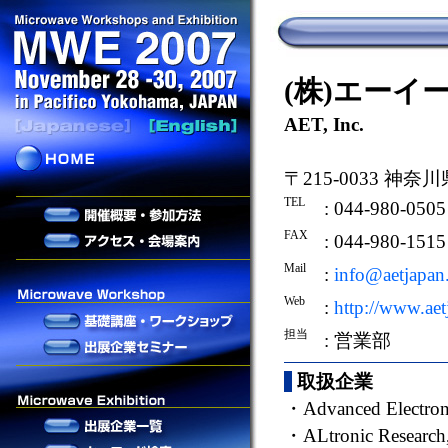
(株)エーイ
AET, Inc.
〒215-0033 神
TEL
: 044-980-0505
FAX
: 044-980-1515
Mail
:
info@aetjapan
Web
:
http://www.ae
担当
: 営業部
取扱企業
・
Advanced Electroni
・
ALtronic Research,