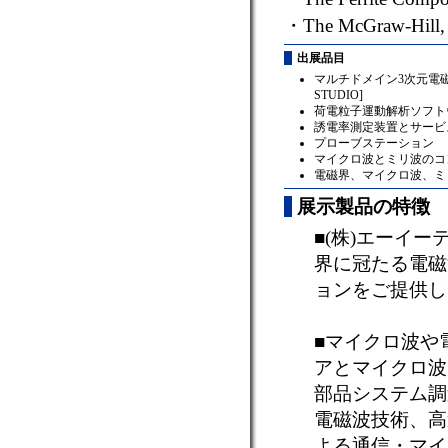
・
The McGraw-Hill,
出展品目
マルチドメイン3次元電磁
STUDIO]
荷電粒子運動解析ソフト
誘電率測定装置とサービ
プローブステーション
マイクロ波とミリ波のコ
電磁界、マイクロ波、ミ
展示製品の特徴
■(株)エーイ
界に冠たる電磁
ョンをご提供し
■マイクロ波や
アとマイクロ波
部品システム調
電磁波技術、高
よる通信・マイ