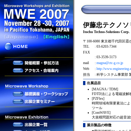
伊藤忠テクノソ
Itochu Techno-Solutions Corp.
〒100-6080 東京都千代田区霞が
TEL
: 03-6203-7344
FAX
: 03-3539-5173
mail
:
magna@ctc-g.co.jp
Web
:
http://www.engineering
担当
: 科学システム事業部
出展品目
[MAGNA / TDM]
FDTD法による電磁波解
[PZFlex]
時間領域有限要素法によ
ツール
[ComWAVE]
大規模問題対応の超音波
展示製品の特徴