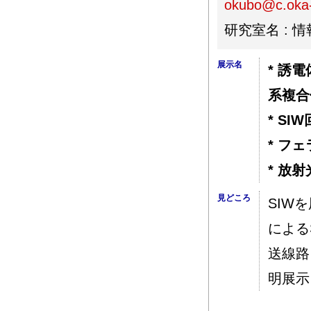
okubo@c.oka-
研究室名 : 
展示名
* 誘
系複合
* S
* フ
* 放
見どころ
SIW
による
送線路
明展示