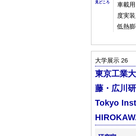
見どころ
車載用
度実装
低熱膨
大学展示 26
東京工業大
藤・広川研
Tokyo Ins
HIROKAWA