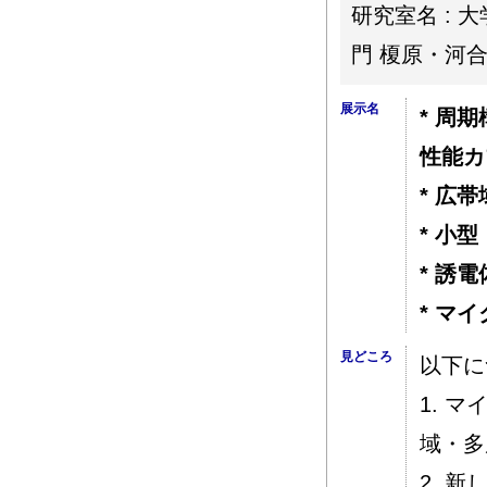
研究室名 :
門 榎原・河合
展示名
* 周
性能カ
* 広
* 小
* 誘
* マ
見どころ
以下に
1. 
域・多
2. 