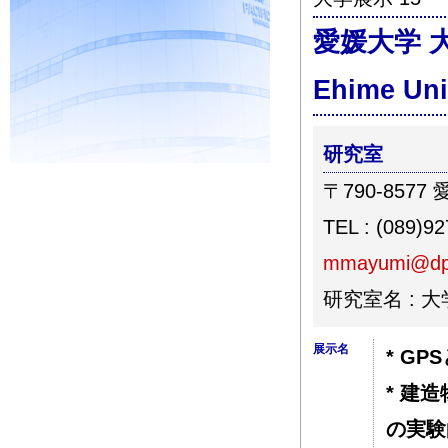
愛媛大学 
Ehime Un
研究室
〒790-857
TEL : (089)9
mmayumi@dpc
研究室名 : 
展示名
* G
* 建
の実験