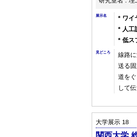
研究室名 : 
展示名
* ワ
* 人
* 低
見どころ
線路に
送る固
道をぐ
して伝
大学展示 18
関西大学 