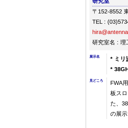
研究室
〒152-8552
TEL : (03)57
hira@antenna.
研究室名 : 
展示名
* ミ
* 3
見どころ
FWA
板スロ
た、3
の展示