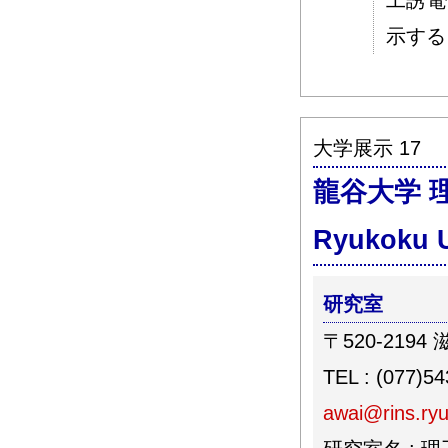
工誘電
示する
大学展示 17
龍谷大学 
Ryukoku U
研究室
〒520-219
TEL : (077)5
awai@rins.ryu