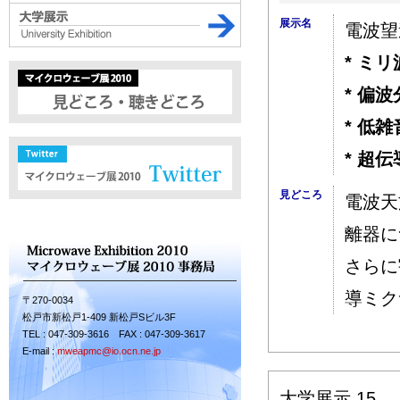
展示名
電波望
* ミ
* 偏
* 低
* 超
見どころ
電波天
離器に
さらに
導ミク
〒270-0034
松戸市新松戸1-409 新松戸Sビル3F
TEL : 047-309-3616 FAX : 047-309-3617
E-mail :
mweapmc@io.ocn.ne.jp
大学展示 15