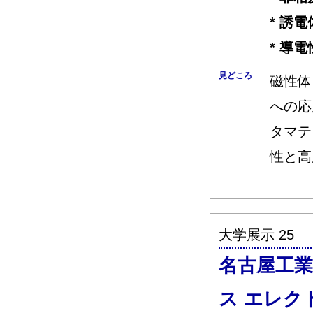
* 誘
* 導
見どころ
磁性体
への応
タマテ
性と高
大学展示 25
名古屋工業
ス エレク