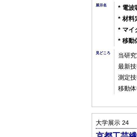
展示名
* 電
* 材
* マ
* 移
見どころ
当研究
最新技
測定技
移動体
大学展示 24
京都工芸繊