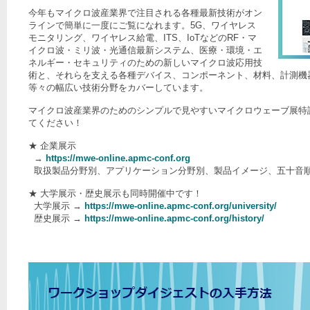
今年もマイクロ波産業界で注目される各種最新技術がオン
ラインで簡単に一度にご覧になれます。5G、ワイヤレス
モニタリング、ワイヤレス給電、ITS、IoTなどのRF・マ
イクロ波・ミリ波・光通信最新システム、医療・環境・エ
ネルギー・セキュリティのための新しいマイクロ波応用技
術と、それらを支える各種デバイス、コンポーネント、材料、計測機
等々の幅広い技術分野をカバーしています。
マイクロ波産業界のためのシンプルで見やすいマイクロウェーブ展特
てください！
★ 企業展示
→
https://mwe-online.apmc-conf.org
取扱製品分野別、アプリケーション分野別、製品イメージ、五十音
★ 大学展示・歴史展示も同時開催中です！
大学展示 →
https://mwe-online.apmc-conf.org/university/
歴史展示 →
https://mwe-online.apmc-conf.org/history/