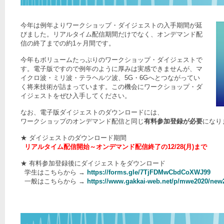
今年は例年よりワークショップ・ダイジェストの入手期間が延
びました。リアルタイム配信期間だけでなく、オンデマンド配
信の終了までの約1ヶ月間です。
今年もボリュームたっぷりのワークショップ・ダイジェストで
す。電子版ですので例年のように厚みは実感できませんが、マ
イクロ波・ミリ波・テラヘルツ波、5G・6Gへとつながってい
く将来技術が詰まっています。この機会にワークショップ・ダ
イジェストをぜひ入手してください。
なお、電子版ダイジェストのダウンロードには、
ワークショップのオンデマンド配信と同じ
有料参加登録が必要
になり
★ ダイジェストのダウンロード期間
リアルタイム配信開始～オンデマンド配信終了の12/28(月)まで
★ 有料参加登録後にダイジェストをダウンロード
学生はこちらから →
https://forms.gle/7TjFDMwCbdCoXWJ99
一般はこちらから →
https://www.gakkai-web.net/p/mwe2020/new