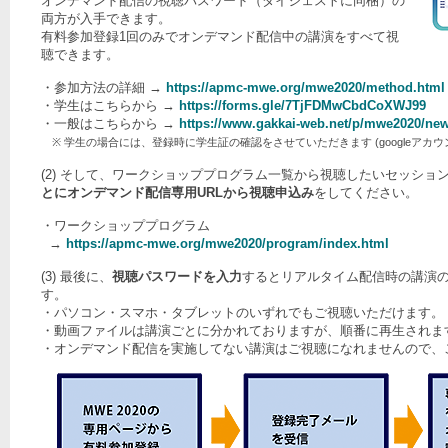
オンデマンド配信の視聴パスワード（ダイジェストに同梱）の
両方が入手できます。
有料参加登録1回のみでオンデマンド配信中の講演をすべて視
聴できます。
・参加方法の詳細 →
https://apmc-mwe.org/mwe2020/method.html
・学生はこちらから →
https://forms.gle/7TjFDMwCbdCoXWJ99
・一般はこちらから →
https://www.gakkai-web.net/p/mwe2020/ne
※ 学生の場合には、登録時に学生証の確認をさせていただきます (googleアカウ
(2) そして、ワークショッププログラム一覧から視聴したいセッショ
とにオンデマンド配信専用URLから視聴申込み
をしてください。
・ワークショッププログラム
→
https://apmc-mwe.org/mwe2020/program/index.html
(3) 最後に、
視聴パスワードを入力
するとリアルタイム配信時の講演
す。
・パソコン・スマホ・タブレットのいずれでもご視聴いただけます。
・動画ファイルは講演ごとに分かれておりますが、順番に再生されま
・オンデマンド配信を実施してない講演はご視聴になれませんので、