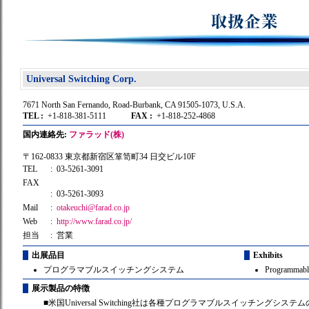
Universal Switching Corp.
7671 North San Fernando, Road-Burbank, CA 91505-1073, U.S.A.
TEL :
+1-818-381-5111
FAX :
+1-818-252-4868
国内連絡先:
ファラッド(株)
〒162-0833 東京都新宿区箪笥町34 日交ビル10F
TEL
: 03-5261-3091
FAX
: 03-5261-3093
Mail
:
otakeuchi@farad.co.jp
Web
:
http://www.farad.co.jp/
担当
: 営業
出展品目
Exhibits
プログラマブルスイッチングシステム
Programmabl
展示製品の特徴
■米国Universal Switching社は各種プログラマブルスイッチングシス