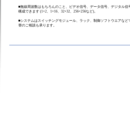
■無線周波数はもちろんのこと、ビデオ信号、データ信号、デジタル信
構成できます (1×2、1×16、32×32、256×256など)。
■システムはスイッチングモジュール、ラック、制御ソフトウエアなど
替のご相談も承ります。