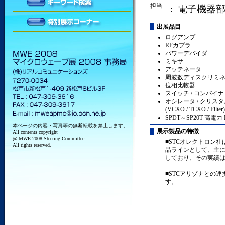
担当
: 電子機器
出展品目
ログアンプ
RFカプラ
パワーデバイダ
ミキサ
アッテネータ
周波数ディスクリミ
位相比較器
スイッチ / コンバイナ
オシレータ / クリス
(VCXO / TCXO / Filter)
SPDT～SP20T 高電
本ページの内容・写真等の無断転載を禁止します。
展示製品の特徴
All contents copyright
@ MWE 2008 Steering Committee.
■STCオレクトロン
All rights reserved.
品ラインとして、主に
しており、その実績
■STCアリゾナとの
す。