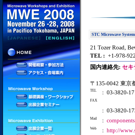
STC Microwave Systems
21 Tozer Road, Be
TEL :
+1-978-922
国内連絡先:
セキ
〒135-0042 東
TEL
: 03-3820-17
FAX
: 03-3820-17
Mail
:
components
Web
:
http://www.