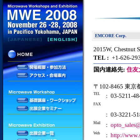
EMCORE Corp.
2015W, Chestnut S
TEL :
+1-626-293
国内連絡先:
住友
〒102-8465 
TEL
: 03-5211-48
FAX
: 03-3221-51
Mail
:
opto_sales
Web
:
http://www.s