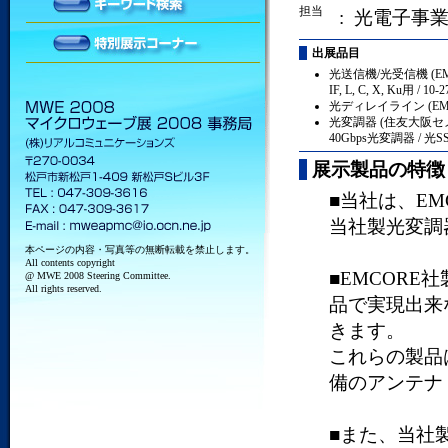
担当
: 光電子事
出展品目
光送信機/光受信機 (E
IF, L, C, X, Ku用 / 1
光ディレイライン (EM
光変調器 (住友大阪セ
40Gbps光変調器 / 光
展示製品の特徴
■当社は、E
当社製光変調
本ページの内容・写真等の無断転載を禁止します。
All contents copyright
■EMCOR
@ MWE 2008 Steering Committee.
All rights reserved.
品で実現出来
きます。
これらの製品
備のアンテナ
■また、当社