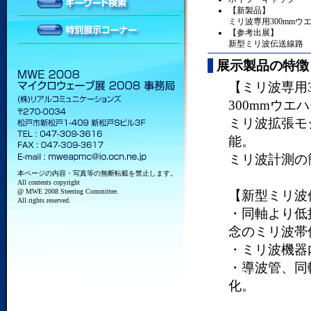
【新製品】
ミリ波専用300mm
【参考出展】
新型ミリ波伝送線路
展示製品の特徴
【ミリ波専用
300mmウ
ミリ波拡張モ
能。
ミリ波計測の
本ページの内容・写真等の無断転載を禁止します。
All contents copyright
@ MWE 2008 Steering Committee.
【新型ミリ波
All rights reserved.
・同軸より低
念のミリ波帯
・ミリ波機器
・導波管、同
化。