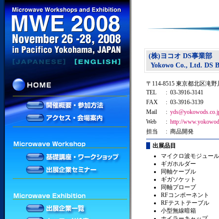
(株)ヨコオ DS事業部
Yokowo Co., Ltd. DS Bu
〒114-8515 東京都北区滝野川
TEL
: 03-3916-3141
FAX
: 03-3916-3139
Mail
:
yds@yokowods.co.j
Web
:
http://www.yokowod
担当
: 商品開発
出展品目
マイクロ波モジュー
ギガホルダー
同軸ケーブル
ギガソケット
同軸プローブ
RFコンポーネント
RFテストテーブル
小型無線暗箱
ホイラーキャップ