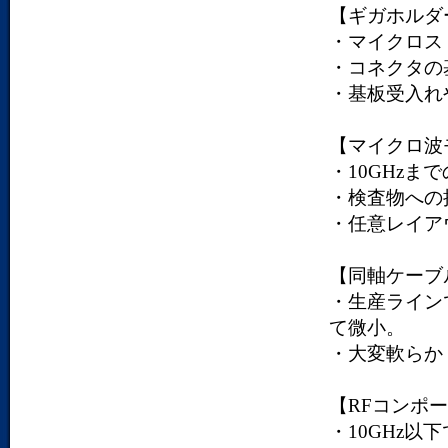
【ギガホルダ
・マイクロス
・コネクタの
・基板受入れ
【マイクロ波
・10GHz
・検査物への
・任意レイア
【同軸ケーブ
・生産ライン
て微小。
・大変軟らか
【RFコンポ
・10GHz