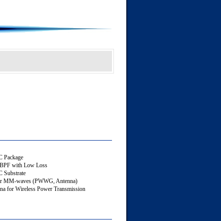
C Package
 BPF with Low Loss
 Substrate
or MM-waves (PWWG, Antenna)
a for Wireless Power Transmission