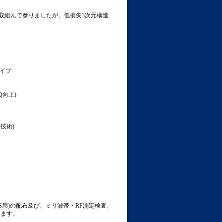
に取組んで参りましたが、低損失3次元構造
タイプ
Q向上)
技術)
S用)の配布及び、ミリ波帯・RF測定検査、
います。