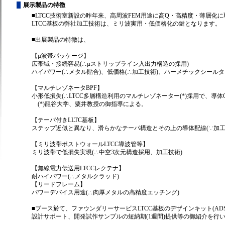
展示製品の特徴
■LTCC技術室新設の昨年来、高周波FEM用途に高Q・高精度・薄層化
LTCC基板の弊社加工技術は、ミリ波実用・低価格化の鍵となります。
■出展製品の特徴は、
【µ波帯パッケージ】
広帯域・接続容易(∴µストリップライン入出力構造の採用)
ハイパワー(∴メタル貼合)、低価格(∴加工技術)、ハーメチックシール
【マルチレゾネータBPF】
小形低損失(∴LTCC多層構造利用のマルチレゾネーター(*)採用で、導体
(*)龍谷大学、粟井教授の御指導による。
【テーパ付きLLTC基板】
ステップ近似と異なり、滑らかなテーパ構造とその上の導体配線(∵加工
【ミリ波帯ポストウォールLTCC導波管等】
ミリ波帯で低損失実現(∴中空3次元構造採用、加工技術)
【無線電力伝送用LTCCレクテナ】
耐ハイパワー(∴メタルクラッド)
【リードフレーム】
パワーデバイス用途(∴肉厚メタルの高精度エッチング)
■ブース於て、ファウンダリーサービスLTCC基板のデザインキット(AD
設計サポート、開発試作サンプルの短納期(1週間)提供等の御紹介を行