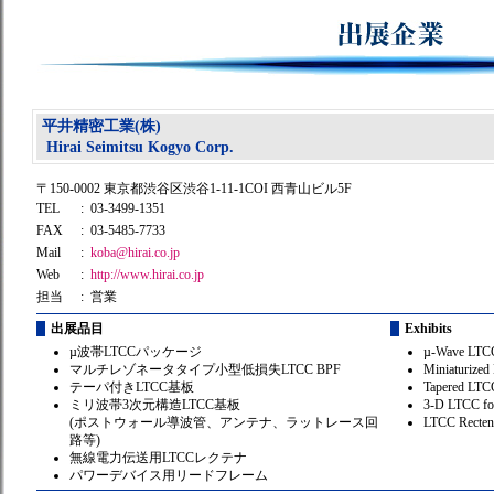
平井精密工業(株)
Hirai Seimitsu Kogyo Corp.
〒150-0002 東京都渋谷区渋谷1-11-1COI 西青山ビル5F
TEL
: 03-3499-1351
FAX
: 03-5485-7733
Mail
:
koba@hirai.co.jp
Web
:
http://www.hirai.co.jp
担当
: 営業
出展品目
Exhibits
µ波帯LTCCパッケージ
µ-Wave LTC
マルチレゾネータタイプ小型低損失LTCC BPF
Miniaturized
テーパ付きLTCC基板
Tapered LTCC
ミリ波帯3次元構造LTCC基板
3-D LTCC f
(ポストウォール導波管、アンテナ、ラットレース回
LTCC Rectenn
路等)
無線電力伝送用LTCCレクテナ
パワーデバイス用リードフレーム