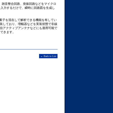
回路、雑音整合回路、発振回路などをマイクロ
を入力するだけで、瞬時に回路図を生成し
、回路素子を混在して解析できる機能を有してい
装しており、増幅器などを実装状態で非線
信アクティブアンテナなどにも適用可能で
用できます。
← Back to List