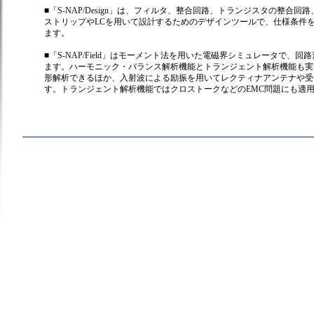
■「S-NAP/Design」は、フィルタ、整合回路、トランジスタの整合
ストリップやLCを用いて設計するためのデザインツールで、仕様条件
ます。
■「S-NAP/Field」はモーメント法を用いた電磁界シミュレータで
ます。ハーモニック・バランス解析機能とトランジェント解析機能も実
形解析できるほか、入射波による励振を用いてレクティナアンテナや受
す。トランジェント解析機能ではクロストークなどのEMC問題にも適