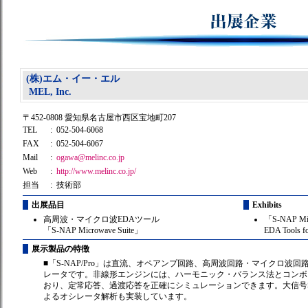
(株)エム・イー・エル
MEL, Inc.
〒452-0808 愛知県名古屋市西区宝地町207
TEL
: 052-504-6068
FAX
: 052-504-6067
Mail
:
ogawa@melinc.co.jp
Web
:
http://www.melinc.co.jp/
担当
: 技術部
出展品目
Exhibits
高周波・マイクロ波EDAツール
「S-NAP Mic
「S-NAP Microwave Suite」
EDA Tools fo
展示製品の特徴
■「S-NAP/Pro」は直流、オペアンプ回路、高周波回路・マイクロ波
レータです。非線形エンジンには、ハーモニック・バランス法とコンボ
おり、定常応答、過渡応答を正確にシミュレーションできます。大信号
よるオシレータ解析も実装しています。