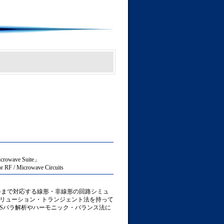
rowave Suite」
r RF / Microwave Circuits
回路まで対応する線形・非線形の回路シミュ
リューション・トランジェント法を持って
Sパラ解析やハーモニック・バランス法に