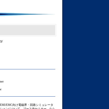
5F
ner
or
MI/EMC向け電磁界・回路シミュレータ
ションについて、ブース内セミナー、なら